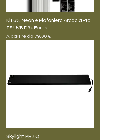
Kit 6% Neon e Plafoniera Arcadia Pro
T5 UVB D3+ Forest
Prezzo scontato
A partire da
79,00 €
Skylight PR2.Q