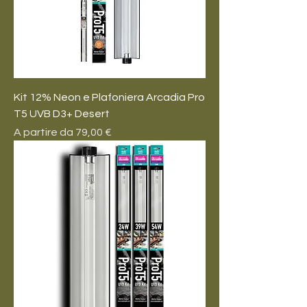
Kit 12% Neon e Plafoniera Arcadia Pro
T5 UVB D3+ Desert
Prezzo scontato
A partire da
79,00 €