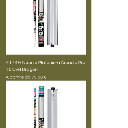
Kit 14% Neon e Plafoniera Arcadia Pro
T5 UVB Dragon
Prezzo scontato
A partire da
79,00 €