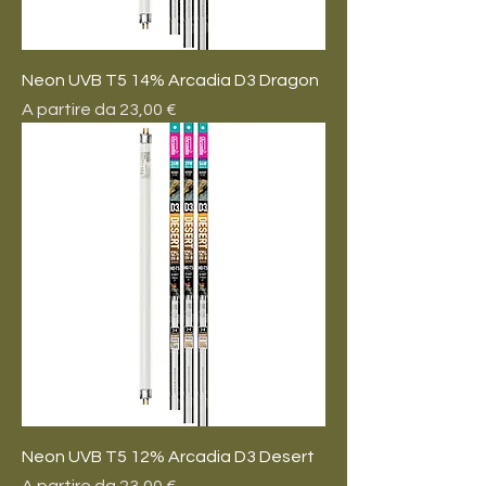
Neon UVB T5 14% Arcadia D3 Dragon
Prezzo scontato
A partire da
23,00 €
Neon UVB T5 12% Arcadia D3 Desert
Prezzo scontato