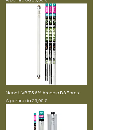
A partire da
23,00 €
Neon UVB T5 6% Arcadia D3 Forest
Prezzo scontato
A partire da
23,00 €