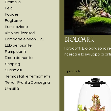
Bromelie
Felci
Fogger
Fogliame
Illuminazione
Kit Nebulizzatori
BIOLOARK
Lampade e neon UVB
LED per piante
I prodotti Bioloark sono r
Rampicanti
ricerca e lo sviluppo di art
Riscaldamento
tecnologia innovativa, gar
Scaping
ornamentali.
Substrati
5 prodotti
Termostati e termometri
Terrari Pronta Consegna
Umidità