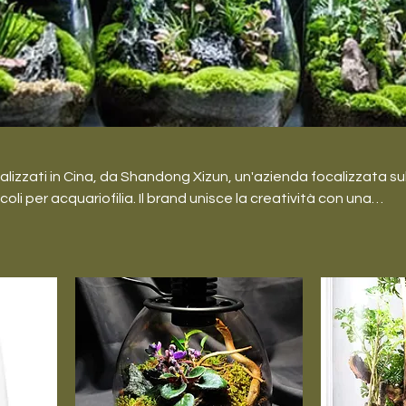
ealizzati in Cina, da Shandong Xizun, un'azienda focalizzata su
icoli per acquariofilia. Il brand unisce la creatività con una
antendo risultati eccellenti per chi ama allevare i pesci