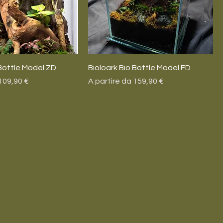
 Bottle Model ZD
Bioloark Bio Bottle Model FD
tato
Prezzo scontato
109,90 €
A partire da
159,90 €