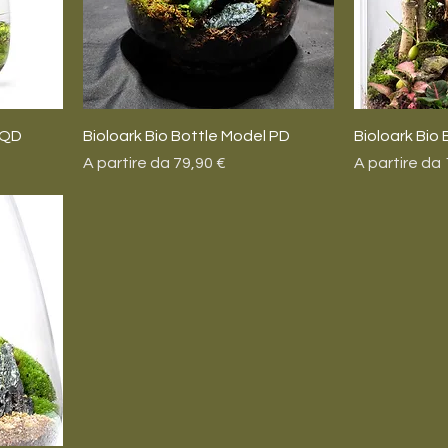
 QD
Bioloark Bio Bottle Model PD
Bioloark Bio
Prezzo scontato
Prezzo scon
A partire da
79,90 €
A partire da