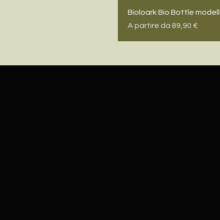
Bioloark Bio Bottle model
Prezzo scontato
A partire da
89,90 €