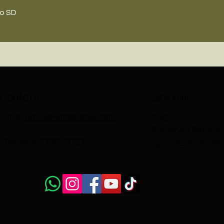
lo SD
Contatti
Link Utili
Email:
drevivariums@gmail.com
FAQ
Shipping & Returns
Telefono: 3335029723
Terms & Conditions