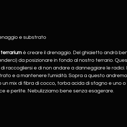
enaggio e substrato
 
terrarium 
è creare il drenaggio. Del ghiaietto andrà ben
tenderci) da posizionare in fondo al nostro terrario. Qu
di raccogliersi e di non andare a danneggiare le radici. 
strato e a mantenere l'umidità. Sopra a questo andremo
o un mix di fibra di cocco, torba acida di sfagno e uno o p
e e perlite. Nebulizziamo bene senza esagerare. 