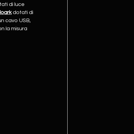
ati di luce 
loark
 dotati di 
 un cavo USB, 
on la misura 