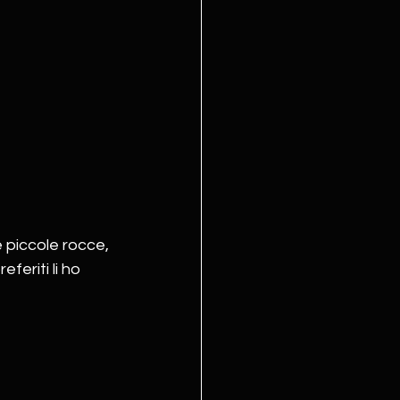
e piccole rocce, 
feriti li ho 