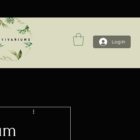
Log In
ium