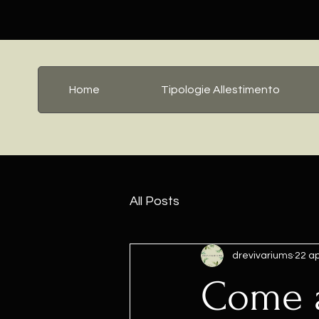
Home
Tipologie Allestimento
All Posts
drevivariums
22 a
Come a