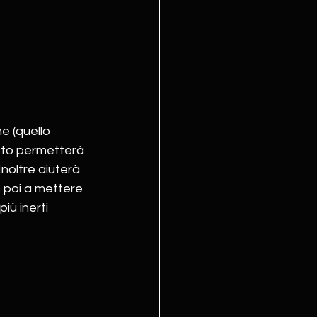
e (quello 
esto permetterà 
Inoltre aiuterà 
 poi a mettere 
iù inerti 